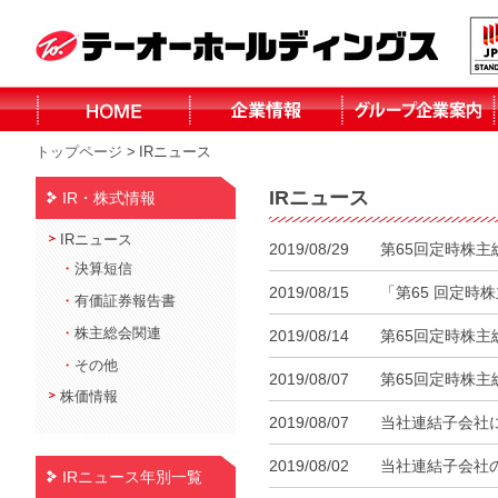
トップページ
>
IRニュース
株式会社テーオ
株式会社テーオ
株式会社テーオ
株式会社テーオ
函館日産自動車
北見三菱自動車
小泉建設株式会
株式会社fika
ーフォレスト
ーリテイリング
ーデパート
ー総合サービス
株式会社
販売株式会社
社
IRニュース
IR・株式情報
北見日産自動車
株式会社
IRニュース
2019/08/29
第65回定時株
・
決算短信
2019/08/15
「第65 回定
・
有価証券報告書
・
株主総会関連
2019/08/14
第65回定時株
・
その他
2019/08/07
第65回定時株
株価情報
2019/08/07
当社連結⼦会社
2019/08/02
当社連結⼦会社
IRニュース年別一覧