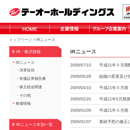
トップページ
>
IRニュース
株式会社テーオ
株式会社テーオ
株式会社テーオ
株式会社テーオ
函館日産自動車
北見三菱自動車
小泉建設株式会
株式会社fika
ーフォレスト
ーリテイリング
ーデパート
ー総合サービス
株式会社
販売株式会社
社
IRニュース
IR・株式情報
北見日産自動車
株式会社
IRニュース
2009/07/10
平成21年５月
・
決算短信
2009/05/28
組織の変更及び
・
有価証券報告書
・
株主総会関連
2009/04/10
平成21年５月
・
その他
2009/02/25
平成21年5月
株価情報
2009/01/09
平成21年５月
2009/01/07
業績予想の修正
IRニュース年別一覧