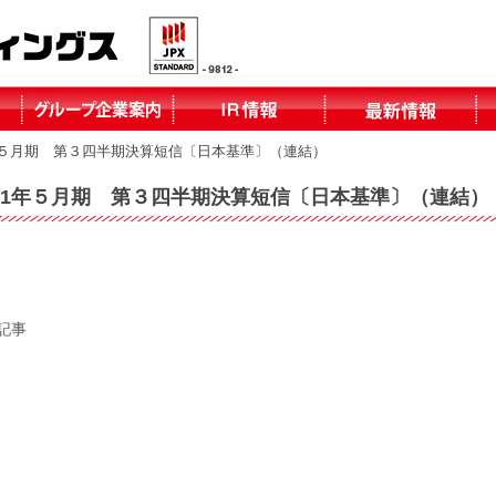
年５月期 第３四半期決算短信〔日本基準〕（連結）
株式会社テーオ
株式会社テーオ
株式会社テーオ
株式会社テーオ
函館日産自動車
北見三菱自動車
小泉建設株式会
株式会社fika
ーフォレスト
ーリテイリング
ーデパート
ー総合サービス
株式会社
販売株式会社
社
31年５月期 第３四半期決算短信〔日本基準〕（連結）
北見日産自動車
株式会社
記事