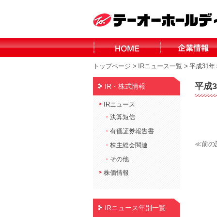
トップページ
>
IRニュース一覧
>
平成31
平成
IR・株式情報
IRニュース
・
決算短信
・
有価証券報告書
≪前の
・
株主総会関連
・
その他
株価情報
IRニュース年別一覧