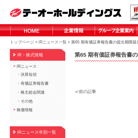
トップページ
>
IRニュース一覧
>
第65 期有価証券報告書の提出期限
株式会社テーオ
株式会社テーオ
株式会社テーオ
株式会社テーオ
函館日産自動車
北見三菱自動車
小泉建設株式会
株式会社fika
ーフォレスト
ーリテイリング
ーデパート
ー総合サービス
株式会社
販売株式会社
社
第65 期有価証券報告
IR・株式情報
北見日産自動車
株式会社
IRニュース
・
決算短信
・
有価証券報告書
≪前の記事
・
株主総会関連
・
その他
株価情報
IRニュース年別一覧