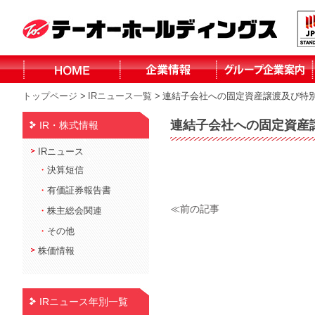
トップページ
>
IRニュース一覧
>
連結⼦会社への固定資産譲渡及び特
株式会社テーオ
株式会社テーオ
株式会社テーオ
株式会社テーオ
函館日産自動車
北見三菱自動車
小泉建設株式会
株式会社fika
ーフォレスト
ーリテイリング
ーデパート
ー総合サービス
株式会社
販売株式会社
社
連結⼦会社への固定資産
IR・株式情報
北見日産自動車
株式会社
IRニュース
・
決算短信
・
有価証券報告書
≪前の記事
・
株主総会関連
・
その他
株価情報
IRニュース年別一覧