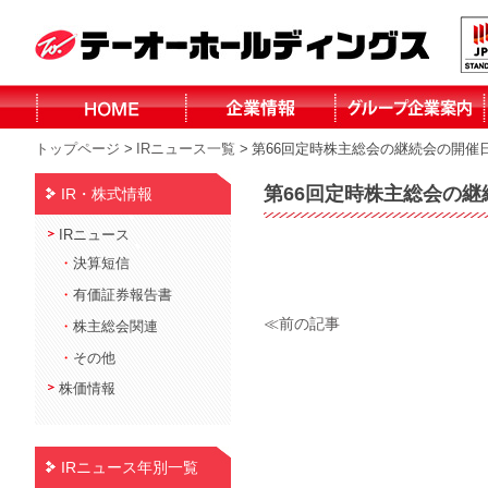
トップページ
>
IRニュース一覧
>
第66回定時株主総会の継続会の開催
株式会社テーオ
株式会社テーオ
株式会社テーオ
株式会社テーオ
函館日産自動車
北見三菱自動車
小泉建設株式会
株式会社fika
ーフォレスト
ーリテイリング
ーデパート
ー総合サービス
株式会社
販売株式会社
社
第66回定時株主総会の
IR・株式情報
北見日産自動車
株式会社
IRニュース
・
決算短信
・
有価証券報告書
≪前の記事
・
株主総会関連
・
その他
株価情報
IRニュース年別一覧