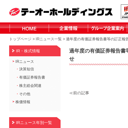
トップページ
>
IRニュース一覧
>
過年度の有価証券報告書等の訂正報
株式会社テーオ
株式会社テーオ
株式会社テーオ
株式会社テーオ
函館日産自動車
北見三菱自動車
小泉建設株式会
株式会社fika
ーフォレスト
ーリテイリング
ーデパート
ー総合サービス
株式会社
販売株式会社
社
過年度の有価証券報告書
IR・株式情報
北見日産自動車
株式会社
せ
IRニュース
・
決算短信
・
有価証券報告書
・
株主総会関連
≪前の記事
・
その他
株価情報
IRニュース年別一覧