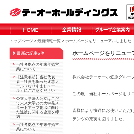
トップページ
>
最新情報一覧
>
ホームページをリニューアルしました
株式会社テーオ
株式会社テーオ
株式会社テーオ
株式会社テーオ
函館日産自動車
北見三菱自動車
小泉建設株式会
株式会社fika
ーフォレスト
ーリテイリング
ーデパート
ー総合サービス
株式会社
販売株式会社
社
ホームページをリニュー
最新の記事5件
北見日産自動車
株式会社
当社各拠点の年末年始営
業について
株式会社テーオー小笠原グルー
【注意喚起】当社代表
者・社員を騙った迷惑メ
ール（なりすましメー
ル）にご注意ください
この度、当社ホームページをリ
公立大学法人公立はこだ
て未来大学との大学発ス
タートアップ創出に向け
皆様により快適にお使いいただ
た連携に関する協定を締
結
テンツの充実を図りました。
当社各拠点の年末年始営
業について