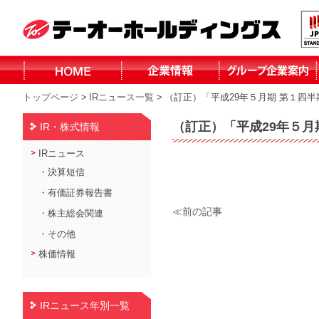
トップページ
>
IRニュース一覧
>
（訂正）「平成29年５月期 第１四
株式会社テーオ
株式会社テーオ
株式会社テーオ
株式会社テーオ
函館日産自動車
北見三菱自動車
小泉建設株式会
株式会社fika
ーフォレスト
ーリテイリング
ーデパート
ー総合サービス
株式会社
販売株式会社
社
（訂正）「平成29年５月
IR・株式情報
北見日産自動車
株式会社
IRニュース
・
決算短信
・
有価証券報告書
≪前の記事
・
株主総会関連
・
その他
株価情報
IRニュース年別一覧