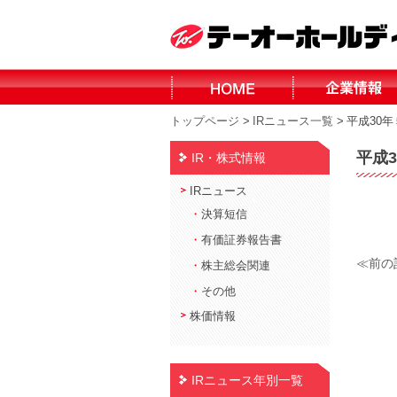
トップページ
>
IRニュース一覧
>
平成30
平成
IR・株式情報
IRニュース
・
決算短信
・
有価証券報告書
≪前の
・
株主総会関連
・
その他
株価情報
IRニュース年別一覧