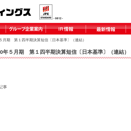
年５月期 第１四半期決算短信〔日本基準〕（連結）
株式会社テーオ
株式会社テーオ
株式会社テーオ
株式会社テーオ
函館日産自動車
北見三菱自動車
小泉建設株式会
株式会社fika
ーフォレスト
ーリテイリング
ーデパート
ー総合サービス
株式会社
販売株式会社
社
30年５月期 第１四半期決算短信〔日本基準〕（連結）
北見日産自動車
株式会社
記事