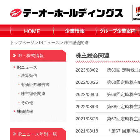
トップページ
>
IRニュース
>
株主総会関連
株式会社テーオ
株式会社テーオ
株式会社テーオ
株式会社テーオ
函館日産自動車
北見三菱自動車
小泉建設株式会
株式会社fika
ーフォレスト
ーリテイリング
ーデパート
ー総合サービス
株式会社
販売株式会社
社
株主総会関連
IR・株式情報
北見日産自動車
株式会社
IRニュース
2023/08/02
第69回 定時株
・
決算短信
2022/08/25
第68回定時株
・
有価証券報告書
・
株主総会関連
2022/08/03
第68回定時株
・
その他
2022/08/03
第68回定時株
株価情報
2021/08/26
第67回定時株
2021/08/18
「第67 回定
IRニュース年別一覧