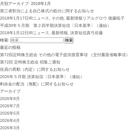
月別アーカイブ: 2018年1月
第三者割当による自己株式の処分に関するお知らせ
2018年1月17日
IRニュース
,
その他
,
最新情報
リアルグロウ 後藤暁子
平成30年５月期 第２四半期決算短信〔日本基準〕（連結）
2018年1月12日
IRニュース
,
最新情報
,
決算短信
真弓佐藤
検索:
最近の投稿
第72回定時株主総会 その他の電子提供措置事項 （交付書面省略事項）
第72回 定時株主総会 招集ご通知
役員の異動（内定）に関するお知らせ
2026年５月期 決算短信〔日本基準〕（連結）
剰余金の配当（無配）に関するお知らせ
アーカイブ
2026年8月
2026年7月
2026年5月
2026年4月
2026年3月