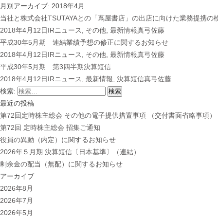
月別アーカイブ: 2018年4月
当社と株式会社TSUTAYAとの「蔦屋書店」の出店に向けた業務提携の
2018年4月12日
IRニュース
,
その他
,
最新情報
真弓佐藤
平成30年5月期 連結業績予想の修正に関するお知らせ
2018年4月12日
IRニュース
,
その他
,
最新情報
真弓佐藤
平成30年5月期 第3四半期決算短信
2018年4月12日
IRニュース
,
最新情報
,
決算短信
真弓佐藤
検索:
最近の投稿
第72回定時株主総会 その他の電子提供措置事項 （交付書面省略事項）
第72回 定時株主総会 招集ご通知
役員の異動（内定）に関するお知らせ
2026年５月期 決算短信〔日本基準〕（連結）
剰余金の配当（無配）に関するお知らせ
アーカイブ
2026年8月
2026年7月
2026年5月