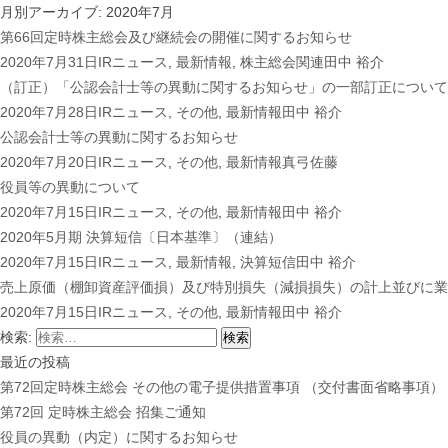
月別アーカイブ: 2020年7月
第66回定時株主総会及び継続会の開催に関するお知らせ
2020年7月31日
IRニュース
,
最新情報
,
株主総会関連
田中 裕介
（訂正）「公認会計⼠等の異動に関するお知らせ」の⼀部訂正について
2020年7月28日
IRニュース
,
その他
,
最新情報
田中 裕介
公認会計⼠等の異動に関するお知らせ
2020年7月20日
IRニュース
,
その他
,
最新情報
真弓佐藤
役員等の異動について
2020年7月15日
IRニュース
,
その他
,
最新情報
田中 裕介
2020年5月期 決算短信〔日本基準〕（連結）
2020年7月15日
IRニュース
,
最新情報
,
決算短信
田中 裕介
売上原価（棚卸資産評価損）及び特別損失（減損損失）の計上並びに業
2020年7月15日
IRニュース
,
その他
,
最新情報
田中 裕介
検索:
最近の投稿
第72回定時株主総会 その他の電子提供措置事項 （交付書面省略事項）
第72回 定時株主総会 招集ご通知
役員の異動（内定）に関するお知らせ